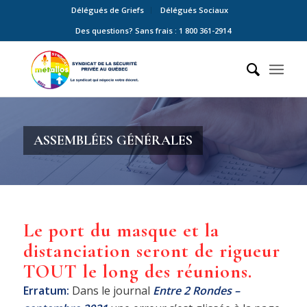
Délégués de Griefs
Délégués Sociaux
Des questions? Sans frais : 1 800 361-2914
ASSEMBLÉES GÉNÉRALES
Le port du masque et la
distanciation seront de rigueur
TOUT le long des réunions.
Erratum:
Dans le journal
Entre 2 Rondes –