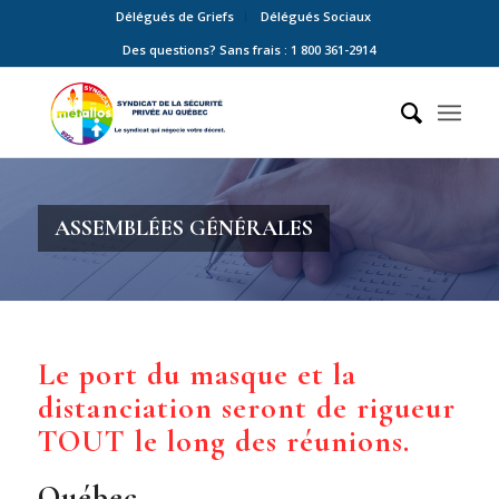
Délégués de Griefs
Délégués Sociaux
Des questions? Sans frais : 1 800 361-2914
ASSEMBLÉES GÉNÉRALES
Le port du masque et la
distanciation seront de rigueur
TOUT le long des réunions.
Québec